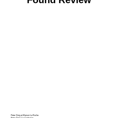
Peter Doig at Maison La Roche
Peter Doig / Le Corbusier